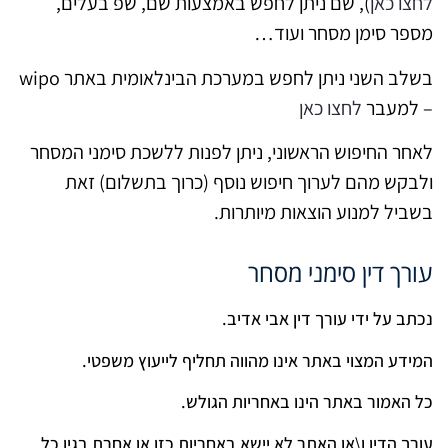
לחצו כאן
), שם ניתן לחפש באמצעות שם, שפ בעלים,
מספר סימן מסחר ועוד…
בשלב השני ניתן לחפש במערכת הבינלאומית באתר wipo
– למעבר
לחצו כאן
לאחר החיפוש הראשוני, ניתן לפנות ללשכת סימני המסחר
ולבקש מהם לערוך חיפוש נוסף (כרוך בתשלום) זאת
בשביל למנוע הוצאות מיותרות.
עורך דין סימני מסחר
נכתב על ידי עורך דין אבי אדיב.
המידע המצוי באתר אינו מהווה תחליף לייעוץ משפטי.
כל האמור באתר הינו באחריות הגולש.
עורך הדין ו\או האתר לא יישא באחריות כזו או אחרת בגין כל