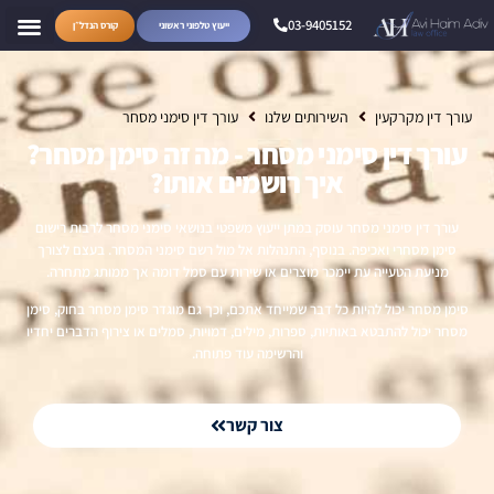
03-9405152
ייעוץ טלפוני ראשוני
קורס הנדל״ן
עורך דין מקרקעין
השירותים שלנו
עורך דין סימני מסחר
עורך דין סימני מסחר - מה זה סימן מסחר?
איך רושמים אותו?
עורך דין סימני מסחר עוסק במתן ייעוץ משפטי בנושאי סימני מסחר לרבות רישום
סימן מסחרי ואכיפה. בנוסף, התנהלות אל מול רשם סימני המסחר. בעצם לצורך
מניעת הטעייה עת יימכר מוצרים או שירות עם סמל דומה אך ממותג מתחרה.
סימן מסחר יכול להיות כל דבר שמייחד אתכם, וכך גם מוגדר סימן מסחר בחוק, סימן
מסחר יכול להתבטא באותיות, ספרות, מילים, דמויות, סמלים או צירוף הדברים יחדיו
והרשימה עוד פתוחה.
צור קשר