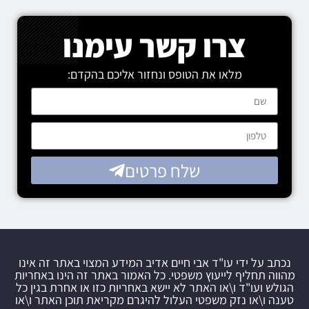
צרו קשר עימנו
מלאו את הטופס ונחזור אליכם בהקדם:
שלח פרטים
נכתב על ידי עו"ד אבי חיים אדיב המידע המצוי באתר זה אינו
מהווה תחליף לייעוץ משפטי. כל האמור באתר זה הינו באחריות
הגולש ועו"ד ו\או האתר לא יישא באחריות כזו או אחרת בגין כל
טענה ו\או נזק משפטי העלול להיגרם מקריאת תוכן האתר ו\או