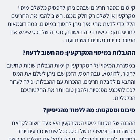
קיימים מספר חריגים שבהם ניתן להפסיק מלשלם מיסוי
מקרקעין או לשלם רק חלק ממנו. חשוב להבין את החריגים
הללו כדי לדעת מתי ואיך ניתן לחסוך במיסים. כמה דוגמאות
לחריגים הן: רכישת דירה ראשונה, מכירה של נכס שימש את
המוכר כדירת מגורים ראשית ועוד.
ההגבלות במיסוי המקרקעין: מה חשוב לדעת?
במסגרת המיסוי על המקרקעין קיימות הגבלות שונות שחשוב
להכיר. לדוגמא, גובה המס, הזמן שבו ניתן לשלם את המס
והתנאים לקבלת חריגים. ההכרות עם ההגבלות יכולה לעזור
לכם להימנע מפנסיות ולהבין טוב יותר את החלטותיכם
הכלכליות.
סיכום ומסקנות: מה ללמוד מהניסיון?
ההבנה של תקנות מיסוי המקרקעין היא צעד חשוב לקראת
רכישה נבונה ומושכלת של נכס. ככל שתהיו מודעים יותר
לחוקים, לחריגים ולהגבלות, תוכלו לנהל את תהליכי הרכישה