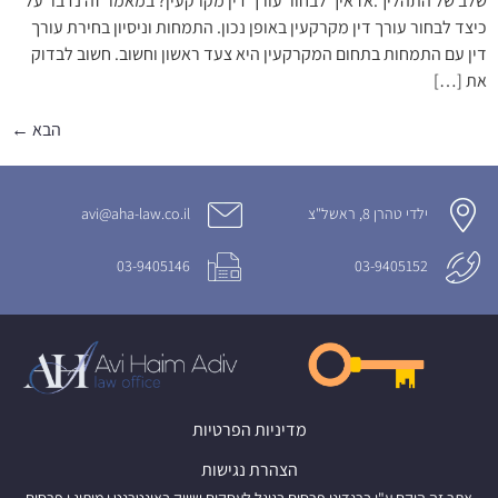
שלב של התהליך.אז איך לבחור עורך דין מקרקעין? במאמר זה נדבר על
כיצד לבחור עורך דין מקרקעין באופן נכון. התמחות וניסיון בחירת עורך
דין עם התמחות בתחום המקרקעין היא צעד ראשון וחשוב. חשוב לבדוק
את […]
הבא
←
ילדי טהרן 8, ראשל"צ
avi@aha-law.co.il
03-9405146
03-9405152
מדיניות הפרטיות
הצהרת נגישות
אתר זה הוקם ע"י ברנדיני פרסום בגוגל לעסקים שיווק באינטרנט ו מיתוג ו פרסום