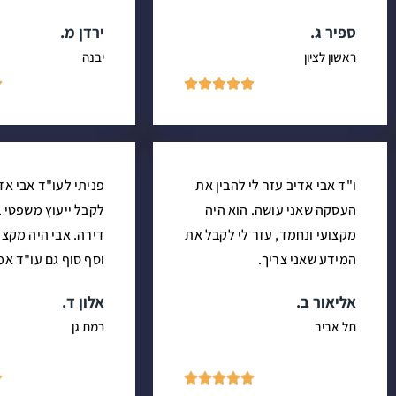
ספיר ג.
ירדן מ.
ראשון לציון
יבנה






ו"ד אבי אדיב עזר לי להבין את
פניתי לעו"ד אבי אד
העסקה שאני עושה. הוא היה
לקבל ייעוץ משפטי ב
מקצועי ונחמד, עזר לי לקבל את
דירה. אבי היה מקצו
המידע שאני צריך.
וסף סוף גם עו"ד אמי
אליאור ב.
אלון ד.
תל אביב
רמת גן





