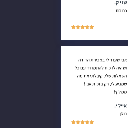
שני ק.
רחובות





אבי שעזר לי במכירת הדירה
ושהיה לו כוח להתמודד עם כל
השאלות שלי. קיבלתי את מה
שמגיע לי, רק בזכות אבי!
ממליץ!
אייל י.
חולון




