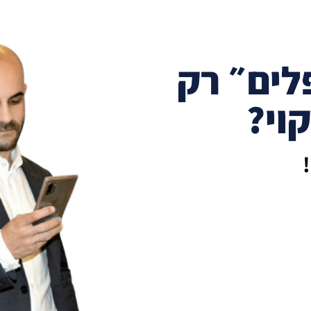
לים״ רק
וי?