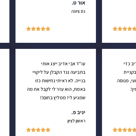
אור ט.
נס ציונה









יב כדי
עו"ד אבי אדיב ייצג אותי
קניית
בתביעה נגד הקבלן על ליקויי
עי, מנוסה
בנייה. לא ראיתי נחישות כזו
ן!
באמת, הוא עזר לי לקבל את מה
שמגיע לי! ממליץ בחום!!
יניב פ.
ראשון לציון








