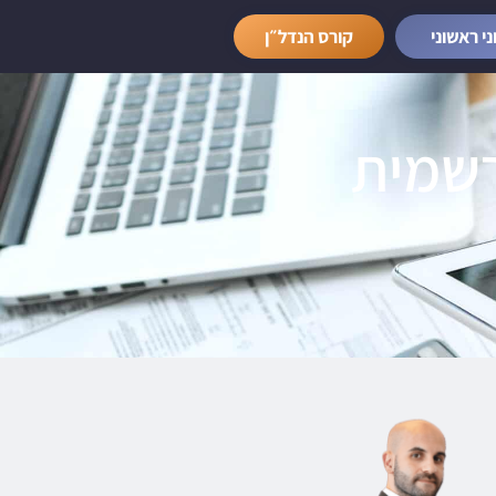
ני ראשוני
קורס הנדל״ן
רשמית