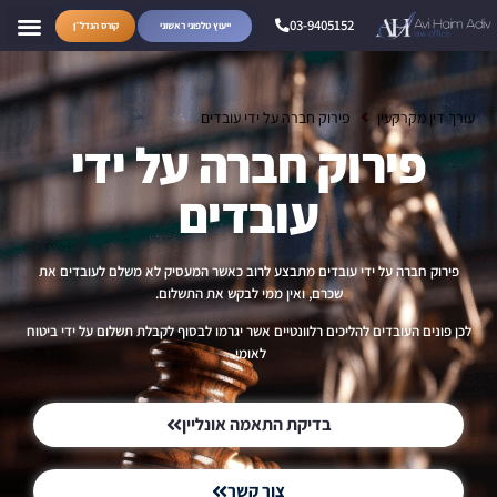
03-9405152
ייעוץ טלפוני ראשוני
קורס הנדל״ן
עורך דין מקרקעין
פירוק חברה על ידי עובדים
פירוק חברה על ידי
עובדים
פירוק חברה על ידי עובדים מתבצע לרוב כאשר המעסיק לא משלם לעובדים את
שכרם, ואין ממי לבקש את התשלום.
לכן פונים העובדים להליכים רלוונטיים אשר יגרמו לבסוף לקבלת תשלום על ידי ביטוח
לאומי.
בדיקת התאמה אונליין
צור קשר