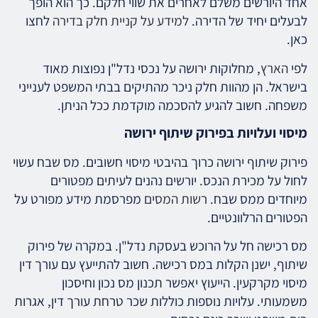
אחד היורשים משלם לאחרים את שווי חלקם. כך הוא הופך
לבעלים יחיד של הדירה.
למידע על קניית חלק בדירה
לחצו
כאן.
לפי
הארץ
, מחלוקות ירושה על נכסי נדל"ן נפוצות מאוד
בישראל. הן מהוות חלק ניכר מהתיקים בבתי המשפט לענייני
משפחה. חשוב להגיע להסכמה מוקדמת ככל הניתן.
מיסוי ועלויות בפירוק שיתוף ירושה
פירוק שיתוף ירושה כרוך בהיבטי מיסוי חשובים. מס שבח עשוי
לחול על מכירת הנכס. יורשים נהנים לעיתים מפטורים
מיוחדים ממס שבח.
רשות המסים
מפרסמת מידע מפורט על
הפטורים הרלוונטיים.
מס רכישה חל על הרוכש בעסקת נדל"ן. במקרה של פירוק
שיתוף, ישנן הקלות במס רכישה. חשוב להתייעץ עם עורך דין
מיסוי מקרקעין. הייעוץ יאפשר תכנון מס נכון וחיסכון
משמעותי. עלויות נוספות כוללות שכר טרחת עורך דין, אגרות