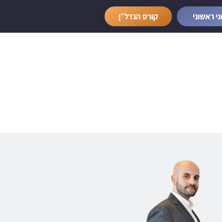
ני ראשוני
קורס הנדל״ן