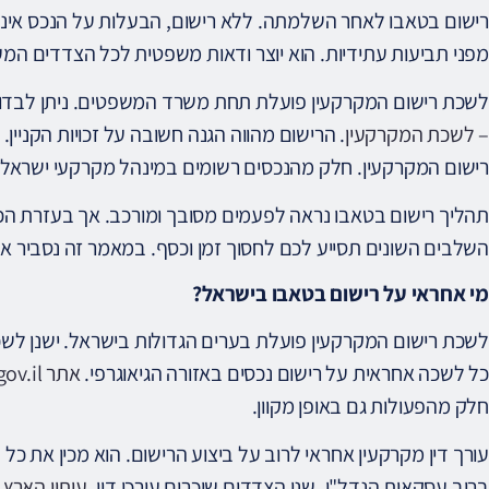
רישום בטאבו לאחר השלמתה. ללא רישום, הבעלות על הנכס אינה
מפני תביעות עתידיות. הוא יוצר ודאות משפטית לכל הצדדים המע
לשכת רישום המקרקעין פועלת תחת משרד המשפטים. ניתן לבדו
– לשכת המקרקעין
. הרישום מהווה הגנה חשובה על זכויות הקניי
רישום המקרקעין. חלק מהנכסים רשומים במינהל מקרקעי ישראל.
תהליך רישום בטאבו נראה לפעמים מסובך ומורכב. אך בעזרת הכנ
השלבים השונים תסייע לכם לחסוך זמן וכסף. במאמר זה נסביר א
מי אחראי על רישום בטאבו בישראל?
לשכת רישום המקרקעין פועלת בערים הגדולות בישראל. ישנן לשכ
כל לשכה אחראית על רישום נכסים באזורה הגיאוגרפי.
אתר gov.il מספק מידע מלא על הלשכות
חלק מהפעולות גם באופן מקוון.
עורך דין מקרקעין אחראי לרוב על ביצוע הרישום. הוא מכין את 
ברוב עסקאות הנדל"ן, שני הצדדים שוכרים עורכי דין.
עיתון הארץ 