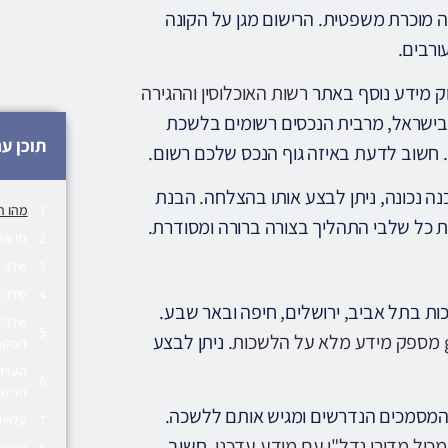
 מוכרת משפטית. הרישום מגן על הקונה
ורבים.
ק מידע נוסף באתר
רשות האוכלוסין וההגירה
ן. בישראל, מרבית הנכסים רשומים בלשכת
תוכן ענ
 חשוב לדעת באיזה גוף הנכס שלכם רשום.
ה נכונה, ניתן לבצע אותו בהצלחה. הבנת
מהו ר
ת כל שלבי התהליך בצורה ברורה ומסודרת.
מי אח
שלב ר
שלב ש
ות בתל אביב, ירושלים, חיפה ובאר שבע.
שלב ש
. ניתן לבצע
המקר
הערת 
הרישו
כל המסמכים הנדרשים ומגיש אותם ללשכה.
עלויו
מכיל מדורי נדל"ן עם מידע עדכני
. חשוב
בעיות