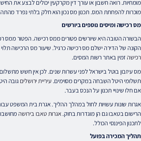
מומחיות. רואה חשבון או עורך דין מקרקעין יכולים לבצע את החישוב.
מוכרות להפחתת המס. תכנון מס נכון הוא חלק בלתי נפרד מהתהל
מס רכישה ומיסים נוספים ביורשים
הבשורה הטובה היא שיורשים פטורים ממס רכישה. הפטור ממס ר
הקונה של הדירה ישלם מס רכישה כרגיל. שיעור מס הרכישה תלוי 
רכישה
זמין באתר רשות המסים.
מס עיזבון בוטל בישראל לפני עשרות שנים. לכן אין חשש מתשלום מ
תשלומי היטל השבחה במקרים מסוימים.
עיריית ירושלים
גובה היט
אם חלו שינויי תכנון על הנכס בעבר.
אגרות שונות עשויות לחול במהלך ההליך. אגרת בית המשפט עבור צ
הרישום בטאבו גם הן מוגדרות בחוק.
אגרות טאבו בירושה
מחושבות 
לתכנון הפיננסי הכולל.
תהליך המכירה בפועל