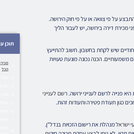
התבצע על פי צוואה או על פי חוק הירושה.
י מכירת דירה בירושה, יש לעבור הליך
תוכן ענ
יחודיים שיש לקחת בחשבון. חשוב להתייעץ
ים משמעותיים. הכנה נכונה מונעת טעויות
מכירת
הכל
שלבי 
מס שב
א פנייה לרשם לענייני ירושה.
רשם לענייני
מס רכ
 כגון תעודת פטירה ותעודות זהות.
תהליך
טיפים
שאלות 
י ישראל
מנהלת את רישום הזכויות בנדל"ן.
סיכום
ם תקין, לא ניתן לבצע עסקת מכירה חוקית.
וחכמ