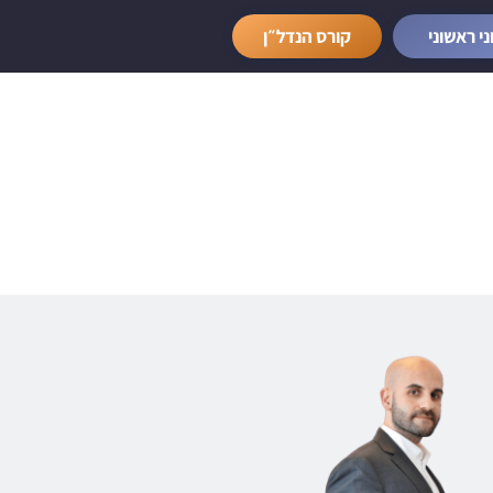
ני ראשוני
קורס הנדל״ן