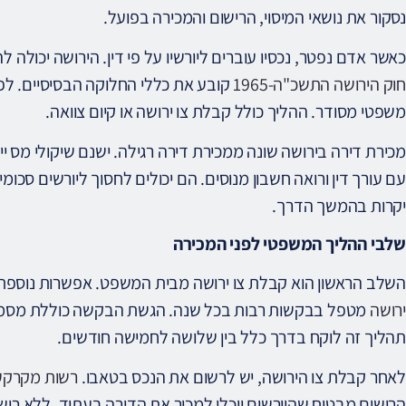
נסקור את נושאי המיסוי, הרישום והמכירה בפועל.
כאשר אדם נפטר, נכסיו עוברים ליורשיו על פי דין. הירושה יכולה ל
חוק הירושה התשכ"ה-1965
קובע את כללי החלוקה הבסיסיים. לפנ
משפטי מסודר. ההליך כולל קבלת צו ירושה או קיום צוואה.
מכירת דירה בירושה שונה ממכירת דירה רגילה. ישנם שיקולי מס י
עם עורך דין ורואה חשבון מנוסים. הם יכולים לחסוך ליורשים סכומ
יקרות בהמשך הדרך.
שלבי ההליך המשפטי לפני המכירה
השלב הראשון הוא קבלת צו ירושה מבית המשפט. אפשרות נוספת הי
ירושה
מטפל בבקשות רבות בכל שנה. הגשת הבקשה כוללת מסמכים
תהליך זה לוקח בדרך כלל בין שלושה לחמישה חודשים.
לאחר קבלת צו הירושה, יש לרשום את הנכס בטאבו.
רשות מקרקע
הרישום מבטיח שהיורשים יוכלו למכור את הדירה בעתיד. ללא רישו