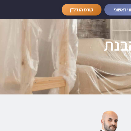
ני ראשוני
קורס הנדל״ן
בנת