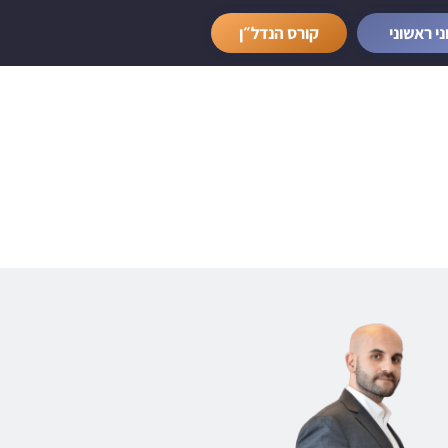
ני ראשוני
קורס הנדל״ן