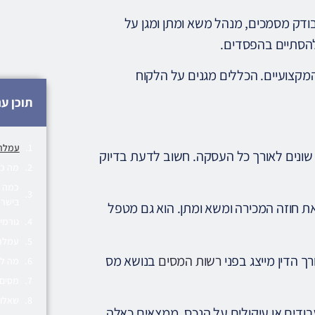
 בודק מסמכים, מנהל משא ומתן ומגן על
להסתיים בהפסדים.
 המקצועיים. הכללים מגנים על הלקוח
תוכן ענ
עמלת 
ם שונים לאורך כל העסקה. חשוב לדעת בדיוק
מה כו
כמה ע
בישר
את חוזה המכירה ומשא ומתן. הוא גם מטפל
גורמי
עמלת 
רך הדין מייצג בפני
רשות המסים
בנושא מס
מה לב
מסים 
שאלות
עבודים או עיקולים על הנכס. ממצאים כאלה