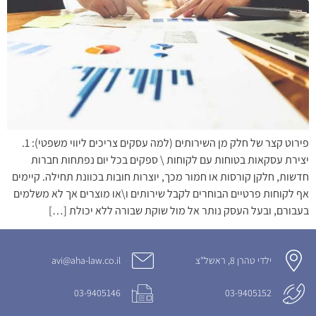
פירוט קצר של חלק מן השירותים (למה עסקים צריכים ליווי משפטי): 1.
יצירת עסקאות בטוחות עם לקוחות \ ספקים בכל יום נפתחות חברות
חדשות, חלקן קורסות או חמור מכך, יוצרות חובות בכוונת תחילה. קיימים
אף לקוחות פרטיים הבוחרים לקבל שירותים ו\או מוצרים אך לא משלמים
בעבורם, ובעל העסק נותר אל מול שוקת שבורה ללא יכולת […]
ילדי טהרן 8, ראשל"צ
avi@aha-law.co.il
03-9405146
03-9405152