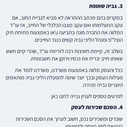
3. גביה שוטפת
במקרים בהם מכתב ההתראה לא מביא לגביית החוב, אם
עקב התעלמותו ואם עקב מצבו הכלכלי של החייב, אז עו"ד
המלווה את החברה פונה בתביעה ו\או באמצעות פתיחת תיק
הוצל"פ ומנהל הליכי גביה קשים כנגד החייבים.
בשלב זה, קיימת חשיבות רבה לזריזות עו"ד, שהרי קיים חשש
שאותו חייב יבריח את נכסיו וירוקן את חשבונותיו.
ככל והעסק מלווה באמצעות משרדנו, משרדנו לומד את
פעילות העסק ובכך יוצר שיטה להפעלת הליכי גביה מותאמים
היוצרים
גבייה מהירה
.
לפרטים נוספים לעניין
גבייה לחצו כאן
4. הסכם שכירות לעסק
שוכרים ומשכירים נכס, חשוב לערוך את הסכם השכירות
בהתאם לסוג העסק ולזמינותו.