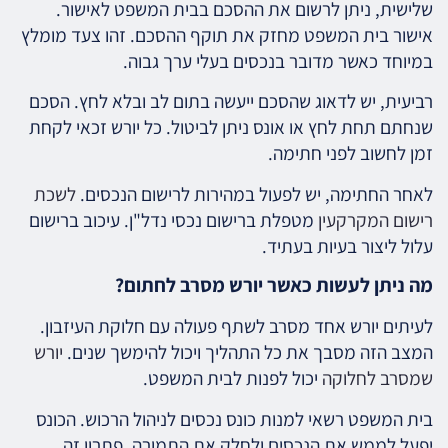
שלישית, ניתן לרשום את ההסכם בבית המשפט לאישור.
אישור בית המשפט מחזק את תוקף ההסכם. זהו צעד מומלץ
במיוחד כאשר מדובר בנכסים בעלי ערך גבוה.
רביעית, יש לדאוג שהסכם ייעשה בתום לב ובלא לחץ. הסכם
שנחתם תחת לחץ או אונס ניתן לביטול. כל יורש זכאי לקחת
זמן לחשוב לפני חתימה.
לאחר החתימה, יש לפעול במהירות לרישום הנכסים.
לשכת
רישום המקרקעין
מטפלת ברישום נכסי נדל"ן. עיכוב ברישום
עלול ליצור בעיות בעתיד.
מה ניתן לעשות כאשר יורש מסרב לחתום?
לעיתים יורש אחד מסרב לשתף פעולה עם חלוקת העיזבון.
המצב הזה מסבך את כל התהליך ויכול להימשך שנים.
יורש
שמסרב לחלוקה
יכול לפנות לבית המשפט.
בית המשפט רשאי למנות כונס נכסים לניהול הרכוש. הכונס
יפעל לממש את הנכסים ולחלק את התמורה. פתרון זה